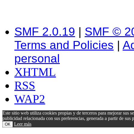
SMF 2.0.19
|
SMF © 2
Terms and Policies
|
A
personal
XHTML
RSS
WAP2
Este sitio web utiliza cookies propias y de terceros para mejorar sus s
publicidad relacionada con sus preferencias, generada a partir de su
Leer más
OK