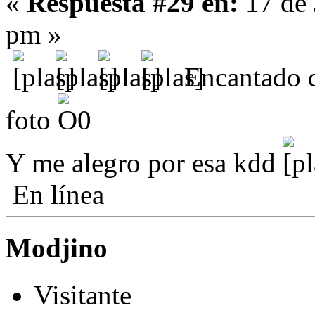
«
Respuesta #29 en:
17 de 
pm »
Encantado d
foto
Y me alegro por esa kdd
En línea
Modjino
Visitante