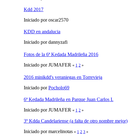
Kdd 2017
Iniciado por oscar2570
KDD en andalucia
Iniciado por dannyzafi
Fotos de la 6ª Kedada Madrileña 2016
Iniciado por JUMAFER
«
1
2
»
2016 minikdd's veraniegas en Torrevieja
Iniciado por
Pocholo69
6ª Kedada Madrileña en Parque Juan Carlos I.
Iniciado por JUMAFER
«
1
2
»
3º Kdda Candelariense (a falta de otro nombre mejor)
Iniciado por marcelinotas
«
1
2
3
»