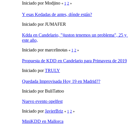
Iniciado por Modjino
«
1
2
»
Y esas Kedadas de antes, dónde están?
Iniciado por JUMAFER
Kdda en Candelario, "jiuston tenemos un problema", 25 y
este año,
Iniciado por marcelinotas
«
1
2
»
Propuesta de KDD en Candelario para Primavera de 2019
Iniciado por
TRULY
Quedada Improvisada Hoy 19 en Madrid??
Iniciado por BuliTattoo
Nuevo evento opelfest
Iniciado por
JavierBriz
«
1
2
»
MiniKDD en Mallorca