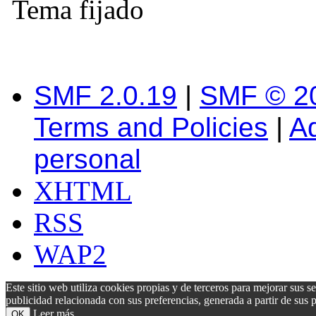
Tema fijado
SMF 2.0.19
|
SMF © 2
Terms and Policies
|
A
personal
XHTML
RSS
WAP2
Este sitio web utiliza cookies propias y de terceros para mejorar sus s
publicidad relacionada con sus preferencias, generada a partir de su
Leer más
OK