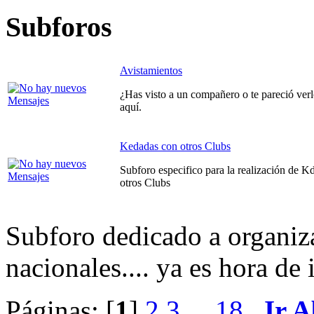
Subforos
Avistamientos
¿Has visto a un compañero o te pareció ve
aquí.
Kedadas con otros Clubs
Subforo especifico para la realización de K
otros Clubs
Subforo dedicado a organiz
nacionales.... ya es hora de
Páginas: [
1
]
2
3
...
18
Ir A