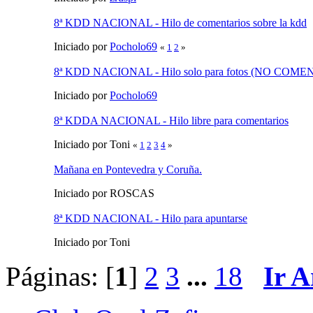
8ª KDD NACIONAL - Hilo de comentarios sobre la kdd
Iniciado por
Pocholo69
«
1
2
»
8ª KDD NACIONAL - Hilo solo para fotos (NO COM
Iniciado por
Pocholo69
8ª KDDA NACIONAL - Hilo libre para comentarios
Iniciado por Toni
«
1
2
3
4
»
Mañana en Pontevedra y Coruña.
Iniciado por ROSCAS
8ª KDD NACIONAL - Hilo para apuntarse
Iniciado por Toni
Páginas: [
1
]
2
3
...
18
Ir A