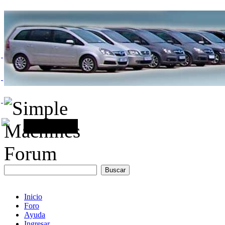
Inicio
Foro
Ayuda
Ingresar