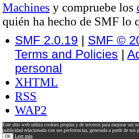
Machines
y compruebe los
quién ha hecho de SMF lo q
SMF 2.0.19
|
SMF © 2
Terms and Policies
|
A
personal
XHTML
RSS
WAP2
Este sitio web utiliza cookies propias y de terceros para mejorar sus s
publicidad relacionada con sus preferencias, generada a partir de su
Leer más
OK