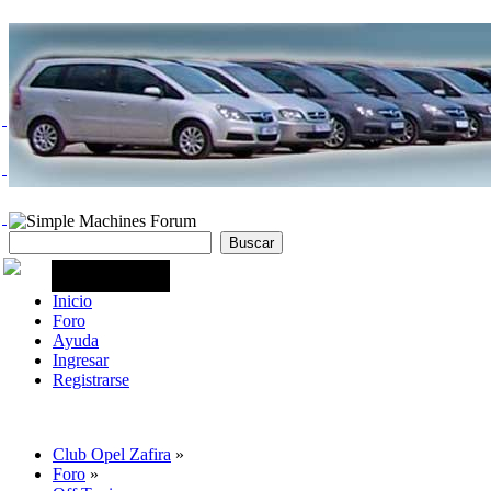
Inicio
Foro
Ayuda
Ingresar
Registrarse
Club Opel Zafira
»
Foro
»