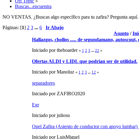
Off Topic
»
Buscas...encuentra
NO VENTAS. ¿Buscas algo específico para tu zafira? Pregunta aquí. ¿E
Páginas: [
1
]
2
3
...
6
Ir Abajo
Asunto
/
Ini
Hallazgos, chollos ..... de segundamano, autoscout, eb
Iniciado por theboarder
«
1
2
3
...
22
»
Ofertas ALDI y LIDL que podrian ser de utilidad.
Iniciado por Manoluz
«
1
2
3
...
12
»
separadores
Iniciado por ZAFIRO2020
Egr
Iniciado por juliosu
Opel Zafira (Asiento de conductor con apoyo lumbar) (bi
Iniciado por LuisMiguel