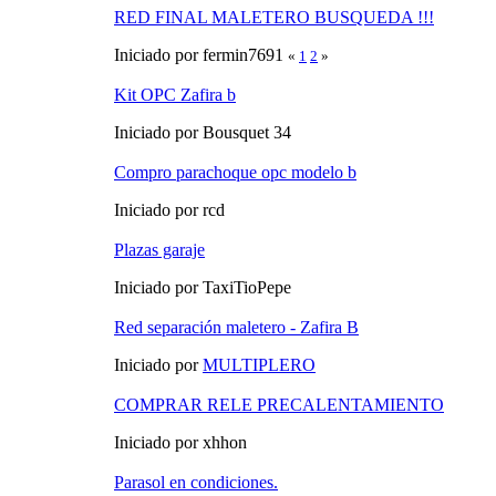
RED FINAL MALETERO BUSQUEDA !!!
Iniciado por fermin7691
«
1
2
»
Kit OPC Zafira b
Iniciado por Bousquet 34
Compro parachoque opc modelo b
Iniciado por rcd
Plazas garaje
Iniciado por TaxiTioPepe
Red separación maletero - Zafira B
Iniciado por
MULTIPLERO
COMPRAR RELE PRECALENTAMIENTO
Iniciado por xhhon
Parasol en condiciones.