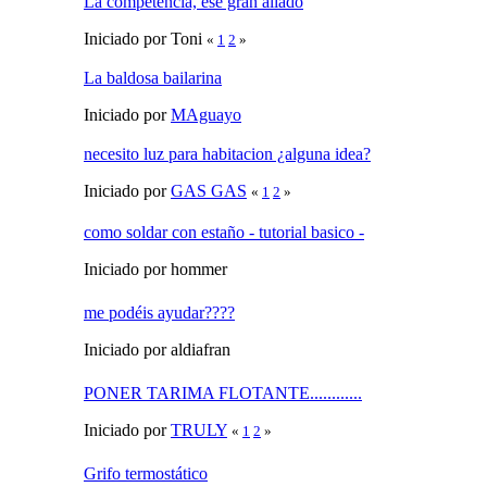
La competencia, ese gran aliado
Iniciado por Toni
«
1
2
»
La baldosa bailarina
Iniciado por
MAguayo
necesito luz para habitacion ¿alguna idea?
Iniciado por
GAS GAS
«
1
2
»
como soldar con estaño - tutorial basico -
Iniciado por hommer
me podéis ayudar????
Iniciado por aldiafran
PONER TARIMA FLOTANTE............
Iniciado por
TRULY
«
1
2
»
Grifo termostático