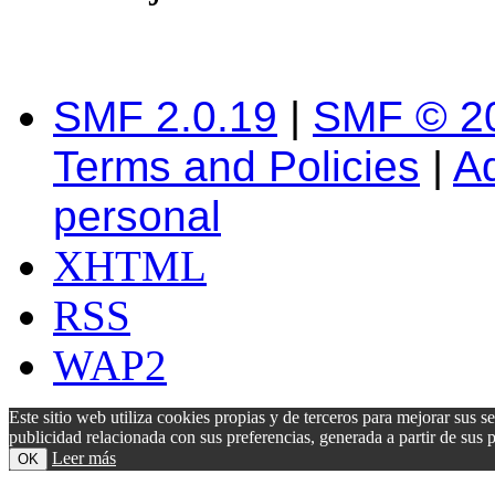
SMF 2.0.19
|
SMF © 2
Terms and Policies
|
A
personal
XHTML
RSS
WAP2
Este sitio web utiliza cookies propias y de terceros para mejorar sus s
publicidad relacionada con sus preferencias, generada a partir de su
Leer más
OK