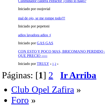
Cunmutador caldera extractor ¿como lo hago?
Iniciado por osojovial
mal de ojo, se me rompe todo!!!
Iniciado por pepetoni
adios lavadora adios :(
Iniciado por
GAS GAS
CON ESTO Y POCO MAS, BRICOMANO PERDIDO ¡¡¡¡¡
QUE PRECIO ¡¡¡¡¡
Iniciado por
TRULY
«
1
2
»
Páginas: [
1
]
2
Ir Arriba
Club Opel Zafira
»
Foro
»