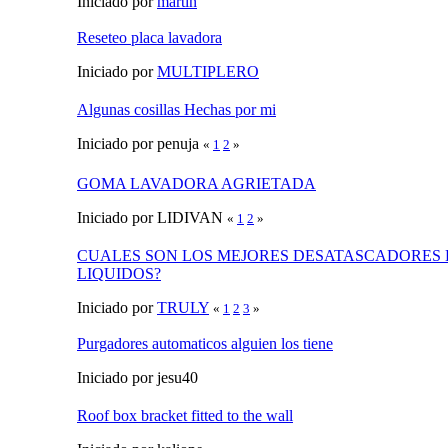
Iniciado por
martin
Reseteo placa lavadora
Iniciado por
MULTIPLERO
Algunas cosillas Hechas por mi
Iniciado por penuja
«
1
2
»
GOMA LAVADORA AGRIETADA
Iniciado por LIDIVAN
«
1
2
»
CUALES SON LOS MEJORES DESATASCADORES 
LIQUIDOS?
Iniciado por
TRULY
«
1
2
3
»
Purgadores automaticos alguien los tiene
Iniciado por jesu40
Roof box bracket fitted to the wall