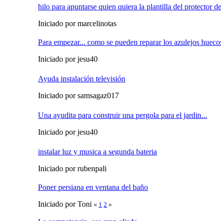
hilo para apuntarse quien quiera la plantilla del protector 
Iniciado por marcelinotas
Para empezar... como se pueden reparar los azulejos hueco
Iniciado por jesu40
Ayuda instalación televisión
Iniciado por samsagaz017
Una ayudita para construir una pergola para el jardin...
Iniciado por jesu40
instalar luz y musica a segunda bateria
Iniciado por rubenpali
Poner persiana en ventana del baño
Iniciado por Toni
«
1
2
»