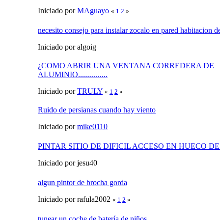
Iniciado por
MAguayo
«
1
2
»
necesito consejo para instalar zocalo en pared habitacion d
Iniciado por algoig
¿COMO ABRIR UNA VENTANA CORREDERA DE
ALUMINIO...............
Iniciado por
TRULY
«
1
2
»
Ruido de persianas cuando hay viento
Iniciado por
mike0110
PINTAR SITIO DE DIFICIL ACCESO EN HUECO D
Iniciado por jesu40
algun pintor de brocha gorda
Iniciado por rafula2002
«
1
2
»
tunear un coche de batería de niños