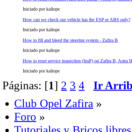
Iniciado por kaliope
How can we check our vehicle has the ESP or ABS only?
Iniciado por kaliope
How to fill and bleed the steering system - Zafira B
Iniciado por kaliope
How to reset service inspection (InsP) on Zafira B, Astra 
Iniciado por kaliope
Páginas: [
1
]
2
3
4
Ir Arri
Club Opel Zafira
»
Foro
»
Tutoriales y Bricos libres