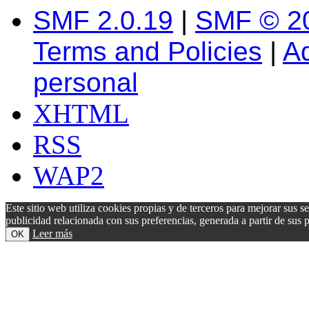
SMF 2.0.19
|
SMF © 2
Terms and Policies
|
A
personal
XHTML
RSS
WAP2
Este sitio web utiliza cookies propias y de terceros para mejorar sus s
publicidad relacionada con sus preferencias, generada a partir de su
Leer más
OK