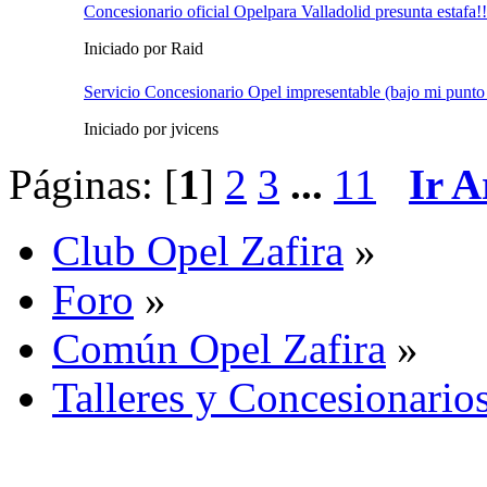
Concesionario oficial Opelpara Valladolid presunta estafa!!
Iniciado por Raid
Servicio Concesionario Opel impresentable (bajo mi punto 
Iniciado por jvicens
Páginas: [
1
]
2
3
...
11
Ir A
Club Opel Zafira
»
Foro
»
Común Opel Zafira
»
Talleres y Concesionario