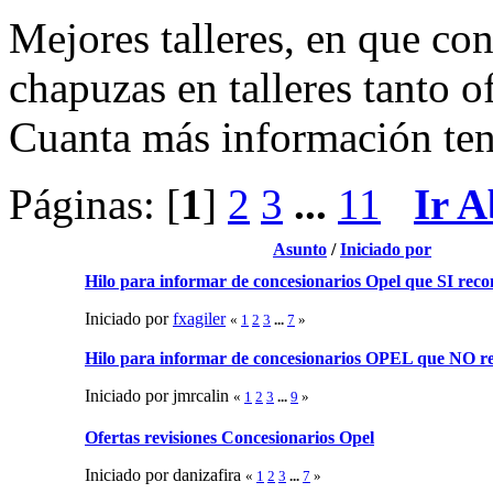
Mejores talleres, en que con
chapuzas en talleres tanto of
Cuanta más información ten
Páginas: [
1
]
2
3
...
11
Ir A
Asunto
/
Iniciado por
Hilo para informar de concesionarios Opel que SI rec
Iniciado por
fxagiler
«
1
2
3
...
7
»
Hilo para informar de concesionarios OPEL que NO r
Iniciado por jmrcalin
«
1
2
3
...
9
»
Ofertas revisiones Concesionarios Opel
Iniciado por danizafira
«
1
2
3
...
7
»