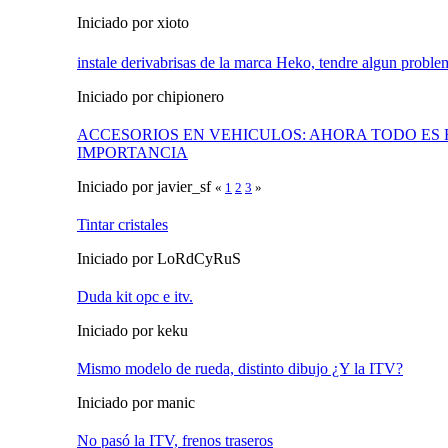
Iniciado por xioto
instale derivabrisas de la marca Heko, tendre algun probl
Iniciado por chipionero
ACCESORIOS EN VEHICULOS: AHORA TODO ES
IMPORTANCIA
Iniciado por javier_sf
«
1
2
3
»
Tintar cristales
Iniciado por LoRdCyRuS
Duda kit opc e itv.
Iniciado por keku
Mismo modelo de rueda, distinto dibujo ¿Y la ITV?
Iniciado por manic
No pasó la ITV, frenos traseros