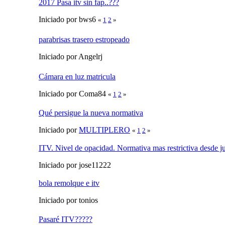
2017 Pasa itv sin fap..???
Iniciado por bws6
«
1
2
»
parabrisas trasero estropeado
Iniciado por Angelrj
Cámara en luz matricula
Iniciado por Coma84
«
1
2
»
Qué persigue la nueva normativa
Iniciado por
MULTIPLERO
«
1
2
»
ITV. Nivel de opacidad. Normativa mas restrictiva desde j
Iniciado por jose11222
bola remolque e itv
Iniciado por tonios
Pasaré ITV?????