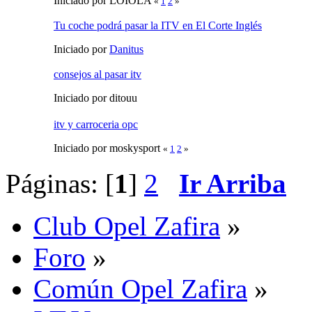
Iniciado por LOIOLA
«
1
2
»
Tu coche podrá pasar la ITV en El Corte Inglés
Iniciado por
Danitus
consejos al pasar itv
Iniciado por ditouu
itv y carroceria opc
Iniciado por moskysport
«
1
2
»
Páginas: [
1
]
2
Ir Arriba
Club Opel Zafira
»
Foro
»
Común Opel Zafira
»