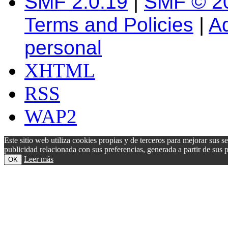
SMF 2.0.19
|
SMF © 2
Terms and Policies
|
A
personal
XHTML
RSS
WAP2
Este sitio web utiliza cookies propias y de terceros para mejorar sus s
publicidad relacionada con sus preferencias, generada a partir de su
Leer más
OK