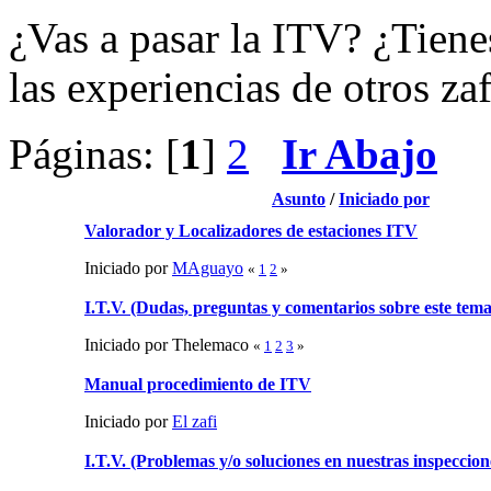
¿Vas a pasar la ITV? ¿Tien
las experiencias de otros zaf
Páginas: [
1
]
2
Ir Abajo
Asunto
/
Iniciado por
Valorador y Localizadores de estaciones ITV
Iniciado por
MAguayo
«
1
2
»
I.T.V. (Dudas, preguntas y comentarios sobre este tema
Iniciado por Thelemaco
«
1
2
3
»
Manual procedimiento de ITV
Iniciado por
El zafi
I.T.V. (Problemas y/o soluciones en nuestras inspeccion