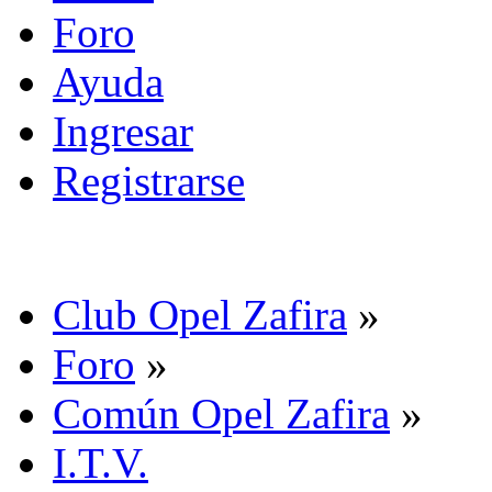
Foro
Ayuda
Ingresar
Registrarse
Club Opel Zafira
»
Foro
»
Común Opel Zafira
»
I.T.V.