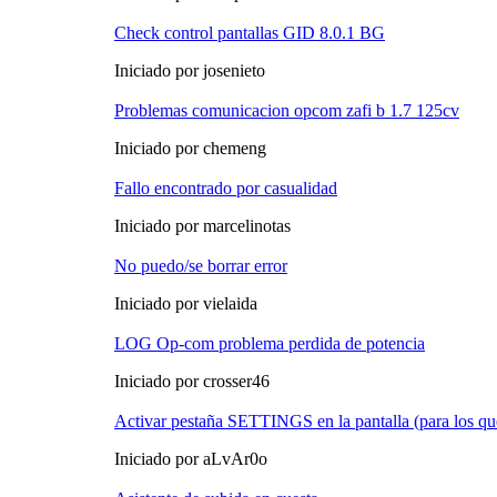
Check control pantallas GID 8.0.1 BG
Iniciado por josenieto
Problemas comunicacion opcom zafi b 1.7 125cv
Iniciado por chemeng
Fallo encontrado por casualidad
Iniciado por marcelinotas
No puedo/se borrar error
Iniciado por vielaida
LOG Op-com problema perdida de potencia
Iniciado por crosser46
Activar pestaña SETTINGS en la pantalla (para los que
Iniciado por aLvAr0o