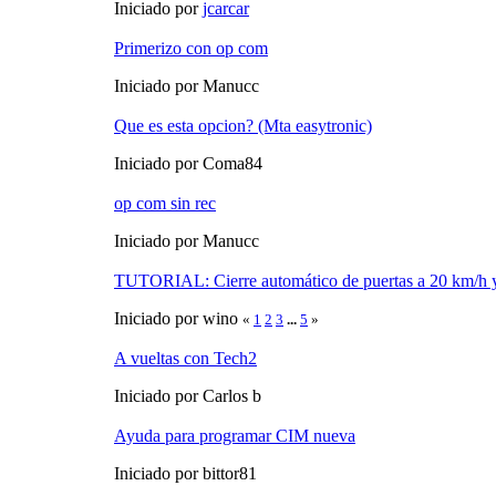
Iniciado por
jcarcar
Primerizo con op com
Iniciado por Manucc
Que es esta opcion? (Mta easytronic)
Iniciado por Coma84
op com sin rec
Iniciado por Manucc
TUTORIAL: Cierre automático de puertas a 20 km/h y 
Iniciado por wino
«
1
2
3
...
5
»
A vueltas con Tech2
Iniciado por Carlos b
Ayuda para programar CIM nueva
Iniciado por bittor81