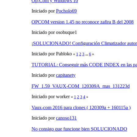
Op-Com y Windows 10
Iniciado por
Pocholo69
OPCOM version 1.45 no reconoce zafira B del 2008
Iniciado por osobuque1
¡SOLUCIONADO! Configuración Climatizador auto
Iniciado por Pabloko
«
1
2
3
...
6
»
TUTORIAL: Conseguir más CODE INDEX en las pan
Iniciado por
capitanety
FW_1.59_VAUX-COM_120309A_mas_131223d
Iniciado por worker
«
1
2
3
4
»
Vaux-com 2016 para clones ( 120309a + 160115a )
Iniciado por
canoso131
No consigo que funcione bien SOLUCIONADO