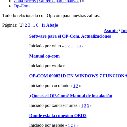
Zona Bricos (Zafireros participativos)
»
Op-Com
Todo lo relacionado con Op-com para nuestras zafiras.
Páginas: [
1
]
2
3
...
6
Ir Abajo
Asunto
/
Ini
Software para el OP-Com. Actualizaciones
Iniciado por wino
«
1
2
3
...
10
»
Manual op-com
Iniciado por worker
OP-COM 090821D EN WINDOWS 7 FUNCIONA! In
Iniciado por cocofanio
«
1
2
»
¿Que es el OP-Com? Manual de instalación
Iniciado por xandaschurras
«
1
2
3
»
Donde esta la conexion OBD2
Iniciado por asereje
«
1
2
3
»