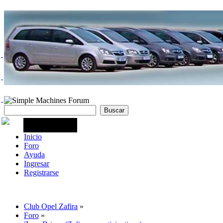
Inicio
Foro
Ayuda
Ingresar
Registrarse
Club Opel Zafira
»
Foro
»