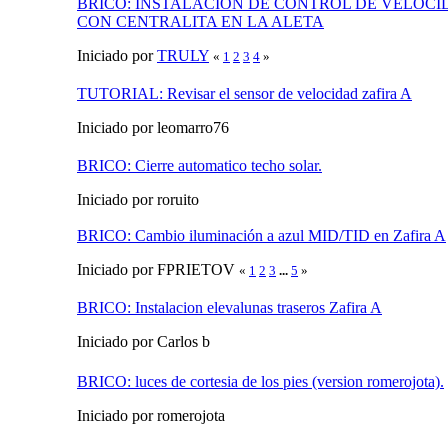
BRICO: INSTALACION DE CONTROL DE VELOCID
CON CENTRALITA EN LA ALETA
Iniciado por
TRULY
«
1
2
3
4
»
TUTORIAL: Revisar el sensor de velocidad zafira A
Iniciado por leomarro76
BRICO: Cierre automatico techo solar.
Iniciado por roruito
BRICO: Cambio iluminación a azul MID/TID en Zafira A
Iniciado por FPRIETOV
«
1
2
3
...
5
»
BRICO: Instalacion elevalunas traseros Zafira A
Iniciado por Carlos b
BRICO: luces de cortesia de los pies (version romerojota).
Iniciado por romerojota