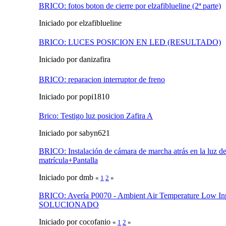
BRICO: fotos boton de cierre por elzafiblueline (2ª parte)
Iniciado por elzafiblueline
BRICO: LUCES POSICION EN LED (RESULTADO)
Iniciado por danizafira
BRICO: reparacion interruptor de freno
Iniciado por popi1810
Brico: Testigo luz posicion Zafira A
Iniciado por sabyn621
BRICO: Instalación de cámara de marcha atrás en la luz de
matrícula+Pantalla
Iniciado por dmb
«
1
2
»
BRICO: Avería P0070 - Ambient Air Temperature Low In
SOLUCIONADO
Iniciado por cocofanio
«
1
2
»