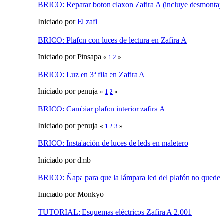
BRICO: Reparar boton claxon Zafira A (incluye desmontaj
Iniciado por
El zafi
BRICO: Plafon con luces de lectura en Zafira A
Iniciado por Pinsapa
«
1
2
»
BRICO: Luz en 3ª fila en Zafira A
Iniciado por penuja
«
1
2
»
BRICO: Cambiar plafon interior zafira A
Iniciado por penuja
«
1
2
3
»
BRICO: Instalación de luces de leds en maletero
Iniciado por dmb
BRICO: Ñapa para que la lámpara led del plafón no quede
Iniciado por Monkyo
TUTORIAL: Esquemas eléctricos Zafira A 2.001