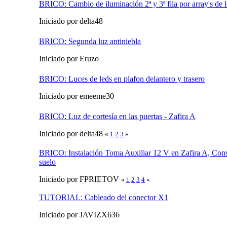
BRICO: Cambio de iluminación 2ª y 3ª fila por array's de l
Iniciado por delta48
BRICO: Segunda luz antiniebla
Iniciado por Eruzo
BRICO: Luces de leds en plafon delantero y trasero
Iniciado por emeeme30
BRICO: Luz de cortesía en las puertas - Zafira A
Iniciado por delta48
«
1
2
3
»
BRICO: Instalación Toma Auxiliar 12 V en Zafira A, Cons
suelo
Iniciado por FPRIETOV
«
1
2
3
4
»
TUTORIAL: Cableado del conector X1
Iniciado por JAVIZX636