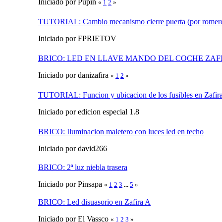
Iniciado por Pupin
«
1
2
»
TUTORIAL: Cambio mecanismo cierre puerta (por romero
Iniciado por FPRIETOV
BRICO: LED EN LLAVE MANDO DEL COCHE ZAF
Iniciado por danizafira
«
1
2
»
TUTORIAL: Funcion y ubicacion de los fusibles en Zafir
Iniciado por edicion especial 1.8
BRICO: Iluminacion maletero con luces led en techo
Iniciado por david266
BRICO: 2ª luz niebla trasera
Iniciado por Pinsapa
«
1
2
3
...
5
»
BRICO: Led disuasorio en Zafira A
Iniciado por El Vassco
«
1
2
3
»