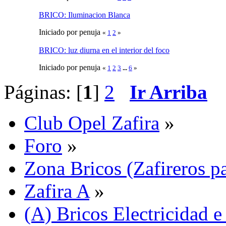
BRICO: Iluminacion Blanca
Iniciado por penuja
«
1
2
»
BRICO: luz diurna en el interior del foco
Iniciado por penuja
«
1
2
3
...
6
»
Páginas: [
1
]
2
Ir Arriba
Club Opel Zafira
»
Foro
»
Zona Bricos (Zafireros pa
Zafira A
»
(A) Bricos Electricidad e