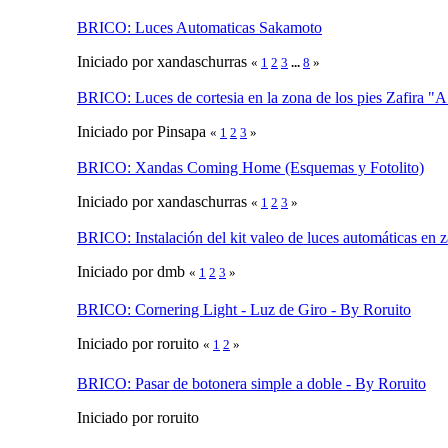
BRICO: Luces Automaticas Sakamoto
Iniciado por xandaschurras
«
1
2
3
...
8
»
BRICO: Luces de cortesia en la zona de los pies Zafira "A
Iniciado por Pinsapa
«
1
2
3
»
BRICO: Xandas Coming Home (Esquemas y Fotolito)
Iniciado por xandaschurras
«
1
2
3
»
BRICO: Instalación del kit valeo de luces automáticas en z
Iniciado por dmb
«
1
2
3
»
BRICO: Cornering Light - Luz de Giro - By Roruito
Iniciado por roruito
«
1
2
»
BRICO: Pasar de botonera simple a doble - By Roruito
Iniciado por roruito