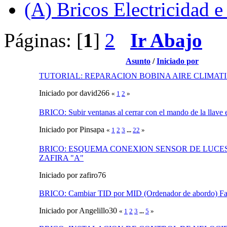
(A) Bricos Electricidad e
Páginas: [
1
]
2
Ir Abajo
Asunto
/
Iniciado por
TUTORIAL: REPARACION BOBINA AIRE CLIMAT
Iniciado por david266
«
1
2
»
BRICO: Subir ventanas al cerrar con el mando de la llave 
Iniciado por Pinsapa
«
1
2
3
...
22
»
BRICO: ESQUEMA CONEXION SENSOR DE LUCE
ZAFIRA "A"
Iniciado por zafiro76
BRICO: Cambiar TID por MID (Ordenador de abordo) F
Iniciado por Angelillo30
«
1
2
3
...
5
»