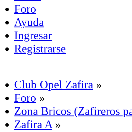
Foro
Ayuda
Ingresar
Registrarse
Club Opel Zafira
»
Foro
»
Zona Bricos (Zafireros pa
Zafira A
»