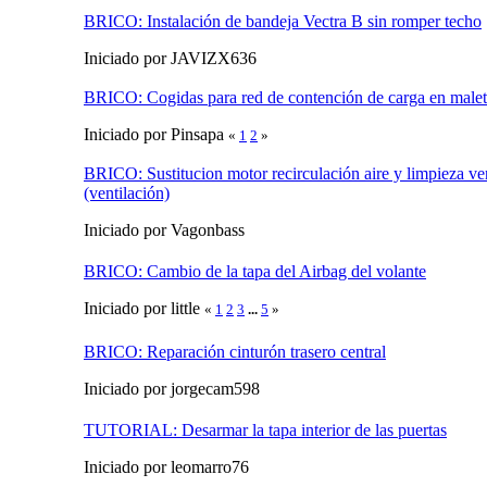
BRICO: Instalación de bandeja Vectra B sin romper techo
Iniciado por JAVIZX636
BRICO: Cogidas para red de contención de carga en malet
Iniciado por Pinsapa
«
1
2
»
BRICO: Sustitucion motor recirculación aire y limpieza ve
(ventilación)
Iniciado por Vagonbass
BRICO: Cambio de la tapa del Airbag del volante
Iniciado por little
«
1
2
3
...
5
»
BRICO: Reparación cinturón trasero central
Iniciado por jorgecam598
TUTORIAL: Desarmar la tapa interior de las puertas
Iniciado por leomarro76