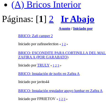
(A) Bricos Interior
Páginas: [
1
]
2
Ir Abajo
Asunto
/
Iniciado por
BRICO: Zafi camper 2
Iniciado por zafiraselection
«
1
2
»
BRICO: ESCONDITE PARA CORTINILLA DEL MA
ZAFIRA A (POR GARABATO)
Iniciado por
TRULY
«
1
2
3
»
BRICO: Instalación de isofix en Zafira A
Iniciado por javito44
BRICO: Instalación regulador apoyo lumbar en Zafira A
Iniciado por FPRIETOV
«
1
2
3
»