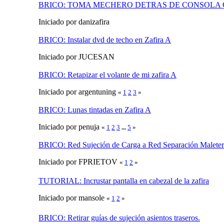
BRICO: TOMA MECHERO DETRAS DE CONSOLA
Iniciado por danizafira
BRICO: Instalar dvd de techo en Zafira A
Iniciado por JUCESAN
BRICO: Retapizar el volante de mi zafira A
Iniciado por argentuning
«
1
2
3
»
BRICO: Lunas tintadas en Zafira A
Iniciado por penuja
«
1
2
3
...
5
»
BRICO: Red Sujeción de Carga a Red Separación Maleter
Iniciado por FPRIETOV
«
1
2
»
TUTORIAL: Incrustar pantalla en cabezal de la zafira
Iniciado por mansole
«
1
2
»
BRICO: Retirar guías de sujeción asientos traseros.