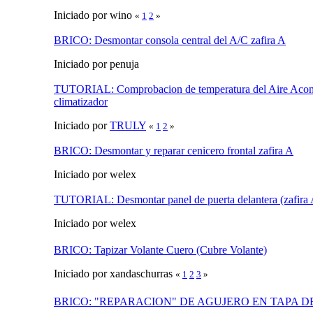
Iniciado por wino
«
1
2
»
BRICO: Desmontar consola central del A/C zafira A
Iniciado por penuja
TUTORIAL: Comprobacion de temperatura del Aire Acon
climatizador
Iniciado por
TRULY
«
1
2
»
BRICO: Desmontar y reparar cenicero frontal zafira A
Iniciado por welex
TUTORIAL: Desmontar panel de puerta delantera (zafira 
Iniciado por welex
BRICO: Tapizar Volante Cuero (Cubre Volante)
Iniciado por xandaschurras
«
1
2
3
»
BRICO: "REPARACION" DE AGUJERO EN TAPA D