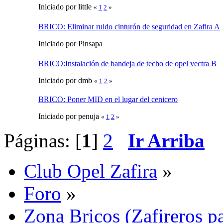
Iniciado por little
«
1
2
»
BRICO: Eliminar ruido cinturón de seguridad en Zafira A
Iniciado por Pinsapa
BRICO:Instalación de bandeja de techo de opel vectra B
Iniciado por dmb
«
1
2
»
BRICO: Poner MID en el lugar del cenicero
Iniciado por penuja
«
1
2
»
Páginas: [
1
]
2
Ir Arriba
Club Opel Zafira
»
Foro
»
Zona Bricos (Zafireros pa