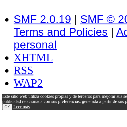
SMF 2.0.19
|
SMF © 2
Terms and Policies
|
A
personal
XHTML
RSS
WAP2
Este sitio web utiliza cookies propias y de terceros para mejorar sus s
publicidad relacionada con sus preferencias, generada a partir de su
Leer más
OK