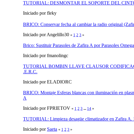
TUTORIAL: DESMONTAR EL SOPORTE DEL CINTO 
Iniciado por fleky
BRICO: Conservar fecha al cambiar la radio original (Zafi
Iniciado por Angelillo30
«
1
2
3
»
Brico: Sustituir Parasoles de Zafira A por Parasoles Omega
Iniciado por fmanolingc
TUTORIAL BOMBIN LLAVE CLAUSOR CODIFICAC
.E.R.C.
Iniciado por ELADIORC
BRICO: Montaje Esferas blancas con iluminación en plasm
A
Iniciado por FPRIETOV
«
1
2
3
...
14
»
TUTORIAL: Limpieza desagüe climatizador en Zafira A. 
Iniciado por
Saeta
«
1
2
3
»