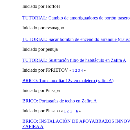
Iniciado por HoffoH
TUTORIAL: Cambio de amortiguadores de portón trasero
Iniciado por evsmagno
TUTORIAL: Sacar bombin de encendido-arranque (clausor
Iniciado por penuja
TUTORIAL: Sustitución filtro de habitáculo en Zafira A
Iniciado por FPRIETOV
«
1
2
3
4
»
BRICO: Toma auxiliar 12v en maletero (zafira A)
Iniciado por Pinsapa
BRICO: Portagafas de techo en Zafira A
Iniciado por Pinsapa
«
1
2
3
...
6
»
BRICO: INSTALACIÓN DE APOYABRAZOS INNOV
ZAFIRA A