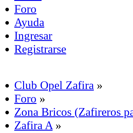
Foro
Ayuda
Ingresar
Registrarse
Club Opel Zafira
»
Foro
»
Zona Bricos (Zafireros pa
Zafira A
»