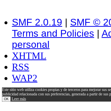
SMF 2.0.19
|
SMF © 2
Terms and Policies
|
A
personal
XHTML
RSS
WAP2
Este sitio web utiliza cookies propias y de terceros para mejorar sus s
publicidad relacionada con sus preferencias, generada a partir de su
Leer más
OK