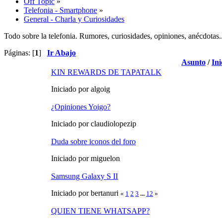
Off Topic
»
Telefonia - Smartphone
»
General - Charla y Curiosidades
Todo sobre la telefonia. Rumores, curiosidades, opiniones, anécdotas..
Páginas: [
1
]
Ir Abajo
Asunto
/
Ini
KIN REWARDS DE TAPATALK
Iniciado por algoig
¿Opiniones Yoigo?
Iniciado por claudiolopezip
Duda sobre iconos del foro
Iniciado por miguelon
Samsung Galaxy S II
Iniciado por bertanuri
«
1
2
3
...
12
»
QUIEN TIENE WHATSAPP?