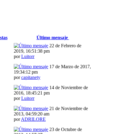
stas
Último mensaje
22 de Febrero de
2019, 16:51:38 pm
por
Luitorr
17 de Marzo de 2017,
19:34:12 pm
por
capitanety
14 de Noviembre de
2016, 18:45:21 pm
por
Luitorr
21 de Noviembre de
2013, 04:59:20 am
por
ADRILORE
23 de Octubre de