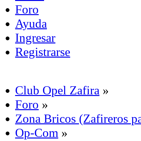
Foro
Ayuda
Ingresar
Registrarse
Club Opel Zafira
»
Foro
»
Zona Bricos (Zafireros pa
Op-Com
»