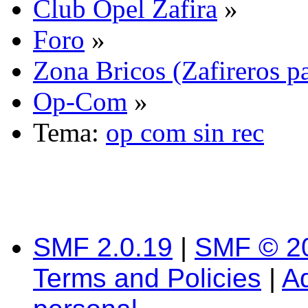
Club Opel Zafira
»
Foro
»
Zona Bricos (Zafireros pa
Op-Com
»
Tema:
op com sin rec
SMF 2.0.19
|
SMF © 2
Terms and Policies
|
A