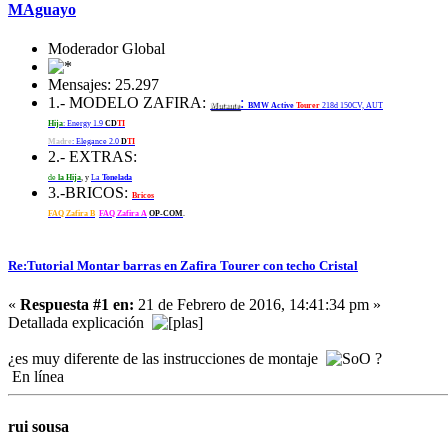
MAguayo
Moderador Global
Mensajes: 25.297
1.- MODELO ZAFIRA:
:
Mutante
BMW Active
Tourer
218d 150CV, AUT
Hija
: Energy 1.9
CD
TI
Madre
: Elegance 2.0
D
TI
2.- EXTRAS:
de
la Hija
, y
La
Tonelada
3.-BRICOS:
Bricos
FAQ Zafira B
FAQ Zafira A
OP-COM
.
Re:Tutorial Montar barras en Zafira Tourer con techo Cristal
«
Respuesta #1 en:
21 de Febrero de 2016, 14:41:34 pm »
Detallada explicación
¿es muy diferente de las instrucciones de montaje
?
En línea
rui sousa