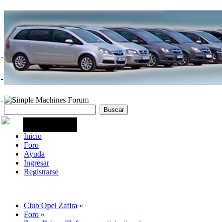
Inicio
Foro
Ayuda
Ingresar
Registrarse
Club Opel Zafira
»
Foro
»