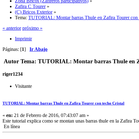
Zona Bricos (Zafireros participativos)
»
Zafira C Tourer
»
(C) Bricos Exterior
»
Tema:
TUTORIAL: Montar barras Thule en Zafira Tourer con t
« anterior
próximo »
Imprimir
Páginas: [
1
]
Ir Abajo
Autor
Tema: TUTORIAL: Montar barras Thule en Zafi
riger1234
Visitante
TUTORIAL: Montar barras Thule en Zafira Tourer con techo Cristal
«
en:
21 de Febrero de 2016, 07:43:07 am »
Este tutorial explica como se montan unas barras thule en la Zafira Tou
En línea