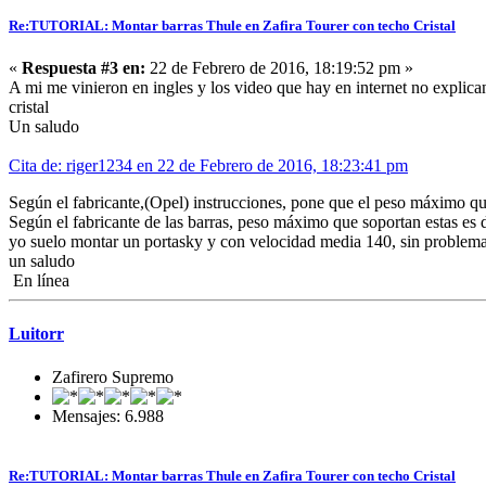
Re:TUTORIAL: Montar barras Thule en Zafira Tourer con techo Cristal
«
Respuesta #3 en:
22 de Febrero de 2016, 18:19:52 pm »
A mi me vinieron en ingles y los video que hay en internet no explican
cristal
Un saludo
Cita de: riger1234 en 22 de Febrero de 2016, 18:23:41 pm
Según el fabricante,(Opel) instrucciones, pone que el peso máximo qu
Según el fabricante de las barras, peso máximo que soportan estas es 
yo suelo montar un portasky y con velocidad media 140, sin problema
un saludo
En línea
Luitorr
Zafirero Supremo
Mensajes: 6.988
Re:TUTORIAL: Montar barras Thule en Zafira Tourer con techo Cristal