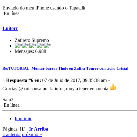
Enviado do meu iPhone usando o Tapatalk
En línea
Luitorr
Zafirero Supremo
Mensajes: 6.988
Re:TUTORIAL: Montar barras Thule en Zafira Tourer con techo Cristal
«
Respuesta #6 en:
07 de Julio de 2017, 09:35:38 am »
Gracias @ rui sousa por la info , muy a tener en cuenta
Salu2
En línea
Imprimir
Páginas: [
1
]
Ir Arriba
« anterior
próximo »