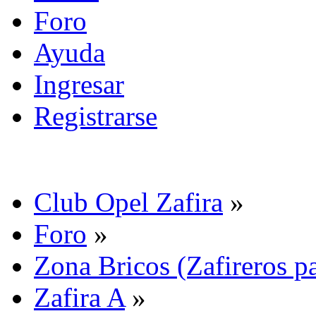
Foro
Ayuda
Ingresar
Registrarse
Club Opel Zafira
»
Foro
»
Zona Bricos (Zafireros pa
Zafira A
»