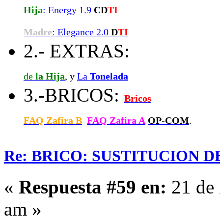
Hija
: Energy 1.9
CD
TI
Madre
: Elegance 2.0
D
TI
2.- EXTRAS:
de
la Hija
, y
La
Tonelada
3.-BRICOS:
Bricos
FAQ Zafira B
FAQ Zafira A
OP-COM
.
Re: BRICO: SUSTITUCION 
«
Respuesta #59 en:
21 de 
am »