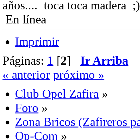
años.... toca toca madera
En línea
Imprimir
Páginas:
1
[
2
]
Ir Arriba
« anterior
próximo »
Club Opel Zafira
»
Foro
»
Zona Bricos (Zafireros pa
Op-Com
»