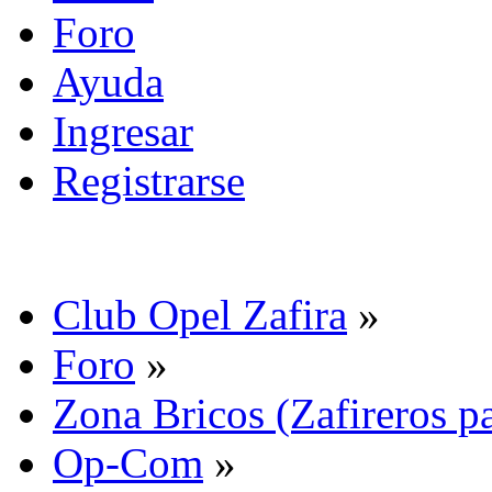
Foro
Ayuda
Ingresar
Registrarse
Club Opel Zafira
»
Foro
»
Zona Bricos (Zafireros pa
Op-Com
»