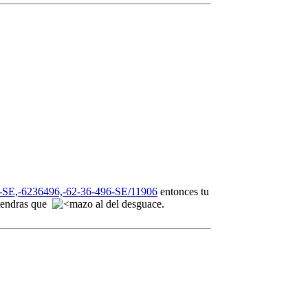
,-6236496,-62-36-496-SE/11906
entonces tu
e tendras que
al del desguace.