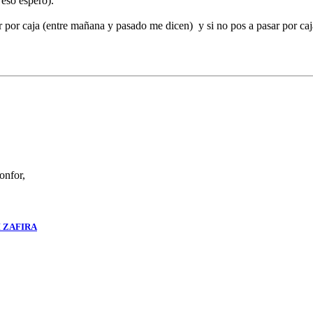
 eso espero).
r por caja (entre mañana y pasado me dicen) y si no pos a pasar por caja
onfor,
 ZAFIRA