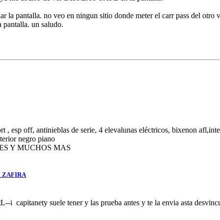
r la pantalla. no veo en ningun sitio donde meter el carr pass del otro 
 pantalla. un saludo.
, esp off, antinieblas de serie, 4 elevalunas eléctricos, bixenon afl,inte
nterior negro piano
BLES Y MUCHOS MAS
 ZAFIRA
capitanety suele tener y las prueba antes y te la envia asta desvi