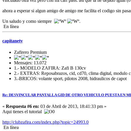
vinculado otra vez pero con mi carr pass. asi que la he dejado igual (o
ahora a esperar si algun amigo de amigo me facilita el codigo sin pasa
Un saludo y como siempre
.
En línea
capitanety
Zafirero Premium
Mensajes: 13.072
1.- MODELO ZAFIRA: Zafi B 130cv
2.- EXTRAS: Reposabrazos, cid, cd70, clima digital, modulo c
3.-BRICOS: volante sport, pilotos 2008, hidraulicos de capot
Re: DESVINCULAR PANTALLA GID DE OTRO VEHICULO PUESTA EN MI
«
Respuesta #6 en:
03 de Abril de 2013, 18:41:33 pm »
Aqui tienes el tutorial
http://clubzafira.com/index.php?topic=24993.0
En línea