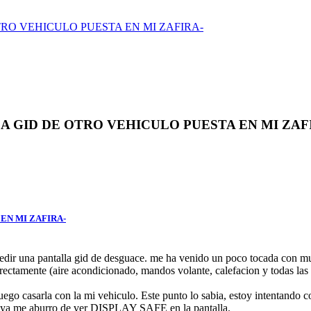
TRO VEHICULO PUESTA EN MI ZAFIRA-
 GID DE OTRO VEHICULO PUESTA EN MI ZAFIRA-
EN MI ZAFIRA-
pedir una pantalla gid de desguace. me ha venido un poco tocada con m
ctamente (aire acondicionado, mandos volante, calefacion y todas las l
uego casarla con la mi vehiculo. Este punto lo sabia, estoy intentando co
e ya me aburro de ver DISPLAY SAFE en la pantalla.