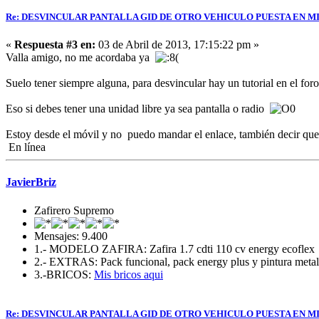
Re: DESVINCULAR PANTALLA GID DE OTRO VEHICULO PUESTA EN MI
«
Respuesta #3 en:
03 de Abril de 2013, 17:15:22 pm »
Valla amigo, no me acordaba ya
Suelo tener siempre alguna, para desvincular hay un tutorial en el fo
Eso si debes tener una unidad libre ya sea pantalla o radio
Estoy desde el móvil y no puedo mandar el enlace, también decir que
En línea
JavierBriz
Zafirero Supremo
Mensajes: 9.400
1.- MODELO ZAFIRA: Zafira 1.7 cdti 110 cv energy ecoflex
2.- EXTRAS: Pack funcional, pack energy plus y pintura metali
3.-BRICOS:
Mis bricos aqui
Re: DESVINCULAR PANTALLA GID DE OTRO VEHICULO PUESTA EN MI