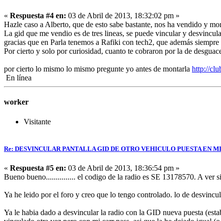
«
Respuesta #4 en:
03 de Abril de 2013, 18:32:02 pm »
Hazle caso a Alberto, que de esto sabe bastante, nos ha vendido y m
La gid que me vendio es de tres lineas, se puede vincular y desvincul
gracias que en Parla tenemos a Rafiki con tech2, que además siempre
Por cierto y solo por curiosidad, cuanto te cobraron por la de desguac
por cierto lo mismo lo mismo pregunte yo antes de montarla
http://cl
En línea
worker
Visitante
Re: DESVINCULAR PANTALLA GID DE OTRO VEHICULO PUESTA EN MI
«
Respuesta #5 en:
03 de Abril de 2013, 18:36:54 pm »
Bueno bueno............... el codigo de la radio es SE 13178570. A ver s
Ya he leido por el foro y creo que lo tengo controlado. lo de desvincula
Ya le habia dado a desvincular la radio con la GID nueva puesta (est