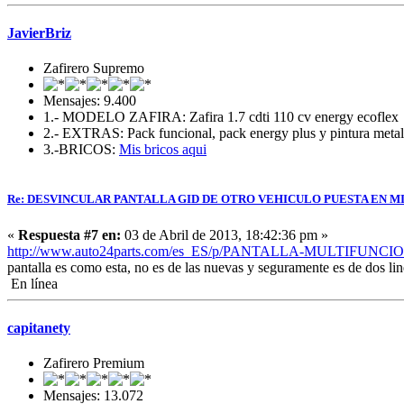
JavierBriz
Zafirero Supremo
Mensajes: 9.400
1.- MODELO ZAFIRA: Zafira 1.7 cdti 110 cv energy ecoflex
2.- EXTRAS: Pack funcional, pack energy plus y pintura metali
3.-BRICOS:
Mis bricos aqui
Re: DESVINCULAR PANTALLA GID DE OTRO VEHICULO PUESTA EN MI
«
Respuesta #7 en:
03 de Abril de 2013, 18:42:36 pm »
http://www.auto24parts.com/es_ES/p/PANTALLA-MULTIFUNCIO
pantalla es como esta, no es de las nuevas y seguramente es de dos li
En línea
capitanety
Zafirero Premium
Mensajes: 13.072