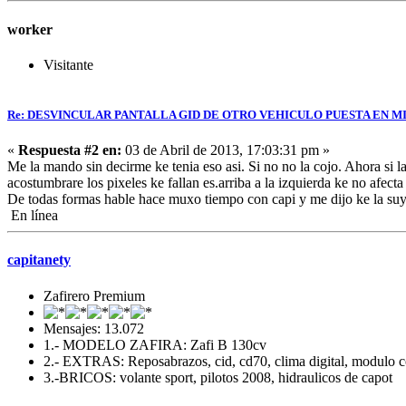
worker
Visitante
Re: DESVINCULAR PANTALLA GID DE OTRO VEHICULO PUESTA EN MI
«
Respuesta #2 en:
03 de Abril de 2013, 17:03:31 pm »
Me la mando sin decirme ke tenia eso asi. Si no no la cojo. Ahora si
acostumbrare los pixeles ke fallan es.arriba a la izquierda ke no afec
De todas formas hable hace muxo tiempo con capi y me dijo ke la suy
En línea
capitanety
Zafirero Premium
Mensajes: 13.072
1.- MODELO ZAFIRA: Zafi B 130cv
2.- EXTRAS: Reposabrazos, cid, cd70, clima digital, modulo c
3.-BRICOS: volante sport, pilotos 2008, hidraulicos de capot