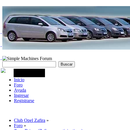
Inicio
Foro
Ayuda
Ingresar
Registrarse
Club Opel Zafira
»
Foro
»