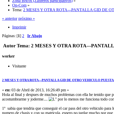
Zona Bricos (Zafireros participativos)
»
Op-Com
»
Tema:
2 MESES Y OTRA ROTA---PANTALLA GID DE O
« anterior
próximo »
Imprimir
Páginas: [
1
]
2
Ir Abajo
Autor
Tema: 2 MESES Y OTRA ROTA---PANTALLA
worker
Visitante
2 MESES Y OTRA ROTA---PANTALLA GID DE OTRO VEHICULO PUESTA 
«
en:
03 de Abril de 2013, 16:26:49 pm »
Hola al final y despues de muchos problemas con ella he tenido que 
acostumbrarme y joderme....
por lo menos me funciona todo corre
1º sabia que tendria que conseguir el car pass del otro vehiculo para l
numero de chasis y con su matricula. espero no tardar mucho por qu