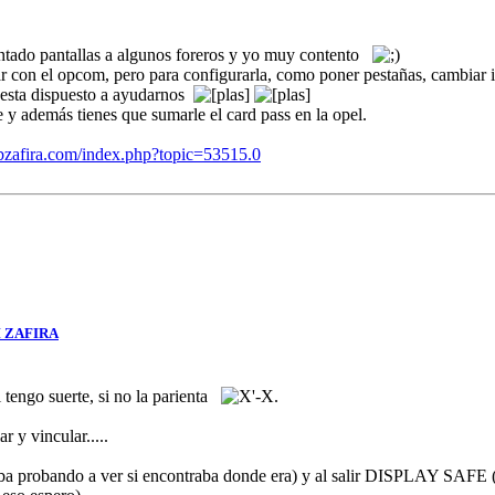
ontado pantallas a algunos foreros y yo muy contento
ar con el opcom, pero para configurarla, como poner pestañas, cambiar 
 esta dispuesto a ayudarnos
e y además tienes que sumarle el card pass en la opel.
ubzafira.com/index.php?topic=53515.0
 ZAFIRA
i tengo suerte, si no la parienta
.
r y vincular.....
aba probando a ver si encontraba donde era) y al salir DISPLAY SAFE (n