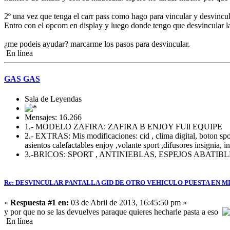
2º una vez que tenga el carr pass como hago para vincular y desvincula
Entro con el opcom en display y luego donde tengo que desvincular la
¿me podeis ayudar? marcarme los pasos para desvincular.
En línea
GAS GAS
Sala de Leyendas
Mensajes: 16.266
1.- MODELO ZAFIRA: ZAFIRA B ENJOY FUll EQUIPE
2.- EXTRAS: Mis modificaciones: cid , clima digital, boton sport 
asientos calefactables enjoy ,volante sport ,difusores insignia, i
3.-BRICOS: SPORT , ANTINIEBLAS, ESPEJOS ABATI
Re: DESVINCULAR PANTALLA GID DE OTRO VEHICULO PUESTA EN MI
«
Respuesta #1 en:
03 de Abril de 2013, 16:45:50 pm »
y por que no se las devuelves paraque quieres hecharle pasta a eso
En línea