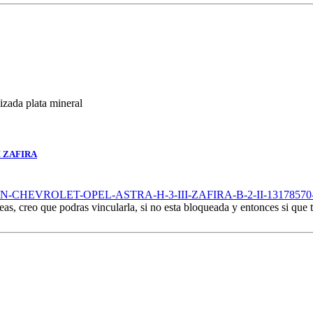
zada plata mineral
 ZAFIRA
N-CHEVROLET-OPEL-ASTRA-H-3-III-ZAFIRA-B-2-II-13178570-SE
neas, creo que podras vincularla, si no esta bloqueada y entonces si qu