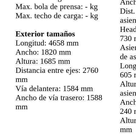
Anch
Max. bola de prensa: - kg
Dist.
Max. techo de carga: - kg
asie
Heads
Exterior tamaños
730
Longitud: 4658 mm
Asien
Ancho: 1820 mm
de a
Altura: 1685 mm
Longi
Distancia entre ejes: 2760
605
mm
Altur
Vía delantera: 1584 mm
asie
Ancho de vía trasero: 1588
Anchu
mm
240
Altur
mm