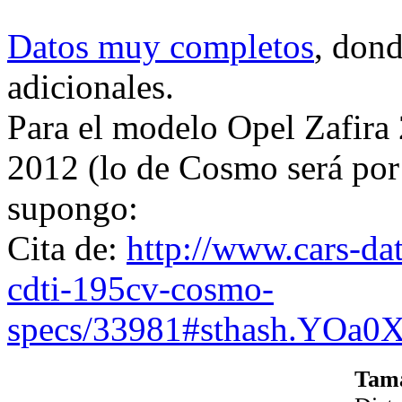
Datos muy completos
, dond
adicionales.
Para el modelo Opel Zafir
2012 (lo de Cosmo será por
supongo:
Cita de:
http://www.cars-dat
cdti-195cv-cosmo-
specs/33981#sthash.YOa0X
Tama