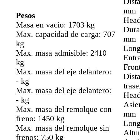
Dist
mm
Pesos
Head
Masa en vacío: 1703 kg
Dura
Max. capacidad de carga: 707
mm
kg
Long
Max. masa admisible: 2410
Entr
kg
Fron
Max. masa del eje delantero:
Dista
- kg
tras
Max. masa del eje delantero:
Head
- kg
Asie
Max. masa del remolque con
mm
freno: 1450 kg
Long
Max. masa del remolque sin
Altu
frenos: 750 kg