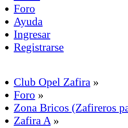
Foro
Ayuda
Ingresar
Registrarse
Club Opel Zafira
»
Foro
»
Zona Bricos (Zafireros pa
Zafira A
»