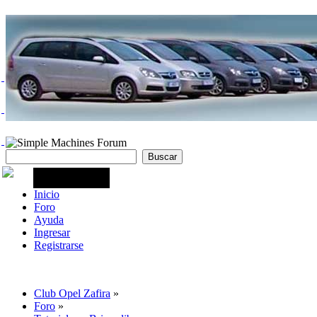
Inicio
Foro
Ayuda
Ingresar
Registrarse
Club Opel Zafira
»
Foro
»