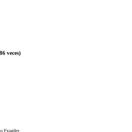
6 veces)
o Fxagiler.