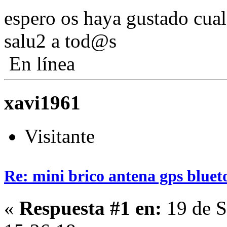
espero os haya gustado cual
salu2 a tod@s
En línea
xavi1961
Visitante
Re: mini brico antena gps bluet
«
Respuesta #1 en:
19 de S