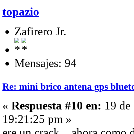
topazio
Zafirero Jr.
Mensajes: 94
Re: mini brico antena gps bluet
«
Respuesta #10 en:
19 de 
19:21:25 pm »
ere un crack .. ahora como 