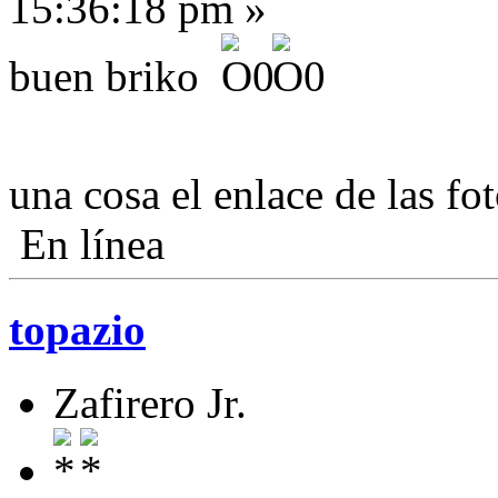
15:36:18 pm »
buen briko
una cosa el enlace de las fo
En línea
topazio
Zafirero Jr.