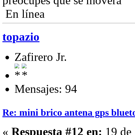
preocupes que se moverá
En línea
topazio
Zafirero Jr.
Mensajes: 94
Re: mini brico antena gps bluet
«
Respuesta #12 en:
19 de 