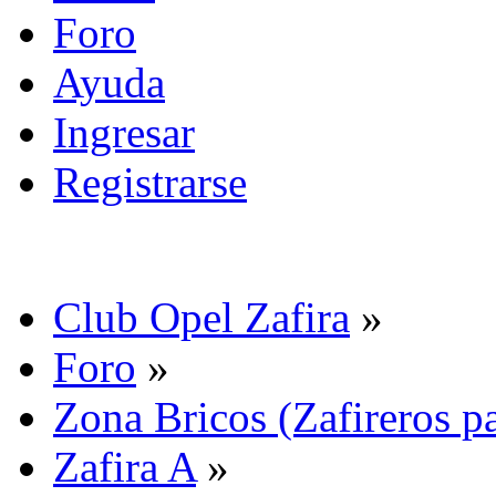
Foro
Ayuda
Ingresar
Registrarse
Club Opel Zafira
»
Foro
»
Zona Bricos (Zafireros pa
Zafira A
»