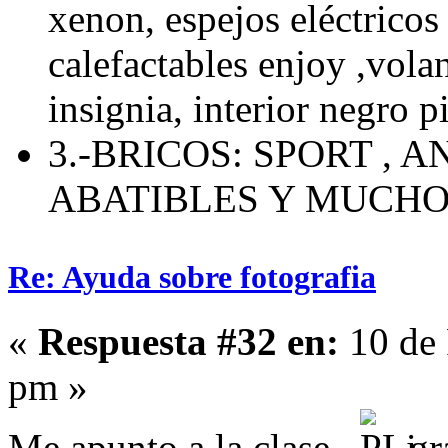
xenon, espejos eléctricos 
calefactables enjoy ,volan
insignia, interior negro p
3.-BRICOS: SPORT , 
ABATIBLES Y MUCH
Re: Ayuda sobre fotografia
«
Respuesta #32 en:
10 de 
pm »
Me apunto a la clase .
gra