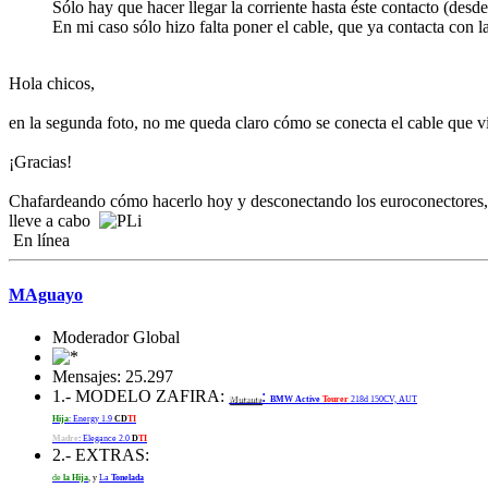
Sólo hay que hacer llegar la corriente hasta éste contacto (desde
En mi caso sólo hizo falta poner el cable, que ya contacta con l
Hola chicos,
en la segunda foto, no me queda claro cómo se conecta el cable que v
¡Gracias!
Chafardeando cómo hacerlo hoy y desconectando los euroconectores, me
lleve a cabo
En línea
MAguayo
Moderador Global
Mensajes: 25.297
1.- MODELO ZAFIRA:
:
Mutante
BMW Active
Tourer
218d 150CV, AUT
Hija
: Energy 1.9
CD
TI
Madre
: Elegance 2.0
D
TI
2.- EXTRAS:
de
la Hija
, y
La
Tonelada