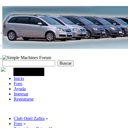
Inicio
Foro
Ayuda
Ingresar
Registrarse
Club Opel Zafira
»
Foro
»