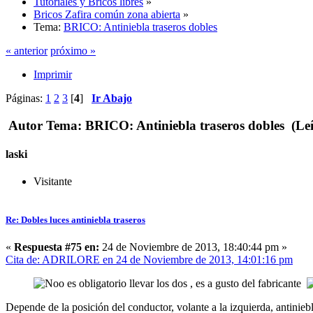
Tutoriales y Bricos libres
»
Bricos Zafira común zona abierta
»
Tema:
BRICO: Antiniebla traseros dobles
« anterior
próximo »
Imprimir
Páginas:
1
2
3
[
4
]
Ir Abajo
Autor
Tema: BRICO: Antiniebla traseros dobles (Leí
laski
Visitante
Re: Dobles luces antiniebla traseros
«
Respuesta #75 en:
24 de Noviembre de 2013, 18:40:44 pm »
Cita de: ADRILORE en 24 de Noviembre de 2013, 14:01:16 pm
es obligatorio llevar los dos , es a gusto del fabricante
Depende de la posición del conductor, volante a la izquierda, antiniebl