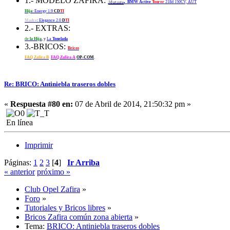
1.- MODELO ZAFIRA:
:
Mutante
BMW Active
Tourer
218d 150CV, AUT
Hija
: Energy 1.9
CD
TI
Madre
: Elegance 2.0
D
TI
2.- EXTRAS:
de
la Hija
, y
La
Tonelada
3.-BRICOS:
Bricos
FAQ Zafira B
FAQ Zafira A
OP-COM
.
Re: BRICO: Antiniebla traseros dobles
«
Respuesta #80 en:
07 de Abril de 2014, 21:50:32 pm »
En línea
Imprimir
Páginas:
1
2
3
[
4
]
Ir Arriba
« anterior
próximo »
Club Opel Zafira
»
Foro
»
Tutoriales y Bricos libres
»
Bricos Zafira común zona abierta
»
Tema:
BRICO: Antiniebla traseros dobles