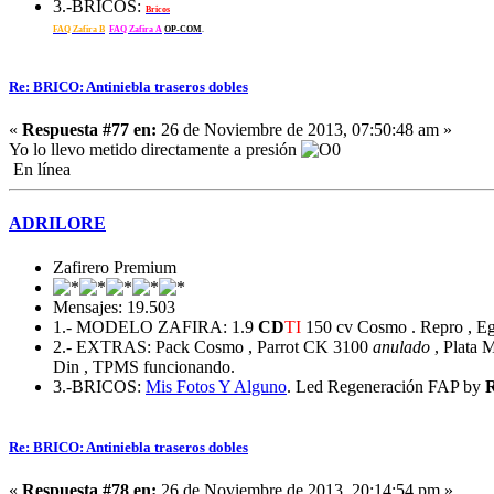
3.-BRICOS:
Bricos
FAQ Zafira B
FAQ Zafira A
OP-COM
.
Re: BRICO: Antiniebla traseros dobles
«
Respuesta #77 en:
26 de Noviembre de 2013, 07:50:48 am »
Yo lo llevo metido directamente a presión
En línea
ADRILORE
Zafirero Premium
Mensajes: 19.503
1.- MODELO ZAFIRA: 1.9
CD
TI
150 cv Cosmo . Repro , Egr
2.- EXTRAS: Pack Cosmo , Parrot CK 3100
anulado
, Plata M
Din , TPMS funcionando.
3.-BRICOS:
Mis Fotos
Y Alguno
. Led Regeneración FAP by
Re: BRICO: Antiniebla traseros dobles
«
Respuesta #78 en:
26 de Noviembre de 2013, 20:14:54 pm »