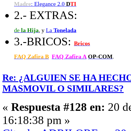
Madre
: Elegance 2.0
D
TI
2.- EXTRAS:
de
la Hija
, y
La
Tonelada
3.-BRICOS:
Bricos
FAQ Zafira B
FAQ Zafira A
OP-COM
.
Re: ¿ALGUIEN SE HA HECH
MASMOVIL O SIMILARES?
«
Respuesta #128 en:
20 de
16:18:38 pm »