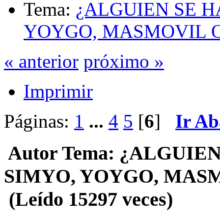
Tema:
¿ALGUIEN SE H
YOYGO, MASMOVIL O
« anterior
próximo »
Imprimir
Páginas:
1
...
4
5
[
6
]
Ir Ab
Autor
Tema: ¿ALGUIE
SIMYO, YOYGO, MASM
(Leído 15297 veces)