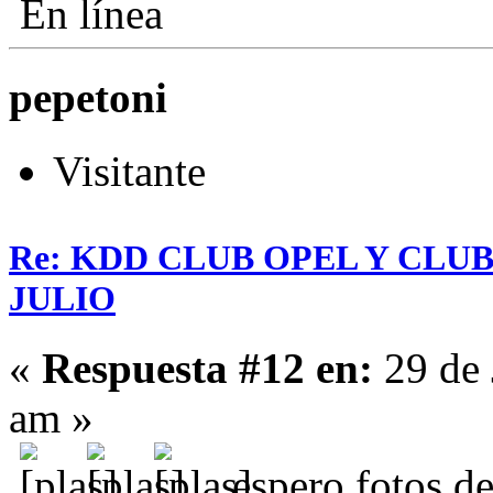
En línea
pepetoni
Visitante
Re: KDD CLUB OPEL Y CLU
JULIO
«
Respuesta #12 en:
29 de 
am »
, espero fotos d