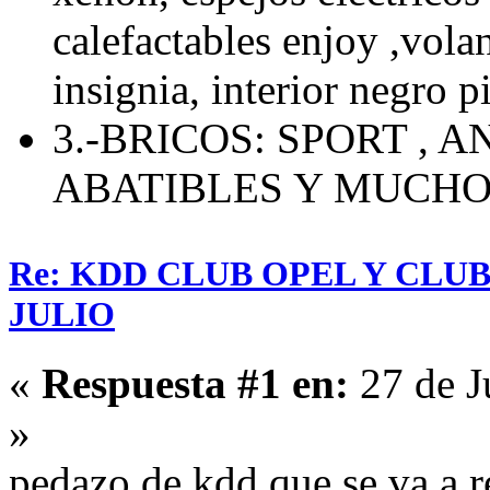
calefactables enjoy ,volan
insignia, interior negro p
3.-BRICOS: SPORT , 
ABATIBLES Y MUCH
Re: KDD CLUB OPEL Y CLU
JULIO
«
Respuesta #1 en:
27 de J
»
pedazo de kdd que se va a r