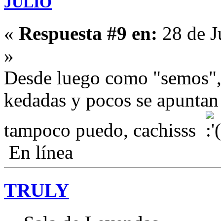
JULIO
«
Respuesta #9 en:
28 de J
»
Desde luego como "semos", z
kedadas y pocos se apuntan
tampoco puedo, cachisss
En línea
TRULY