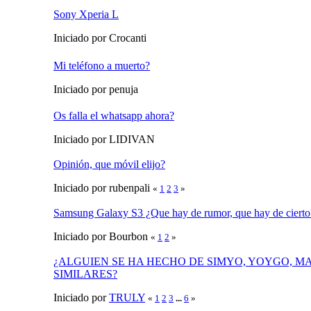
Sony Xperia L
Iniciado por Crocanti
Mi teléfono a muerto?
Iniciado por penuja
Os falla el whatsapp ahora?
Iniciado por LIDIVAN
Opinión, que móvil elijo?
Iniciado por rubenpali
«
1
2
3
»
Samsung Galaxy S3 ¿Que hay de rumor, que hay de cierto
Iniciado por Bourbon
«
1
2
»
¿ALGUIEN SE HA HECHO DE SIMYO, YOYGO, M
SIMILARES?
Iniciado por
TRULY
«
1
2
3
...
6
»