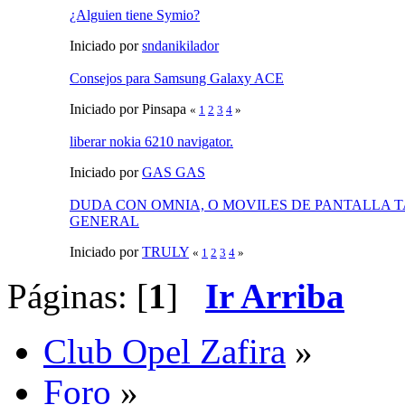
¿Alguien tiene Symio?
Iniciado por
sndanikilador
Consejos para Samsung Galaxy ACE
Iniciado por Pinsapa
«
1
2
3
4
»
liberar nokia 6210 navigator.
Iniciado por
GAS GAS
DUDA CON OMNIA, O MOVILES DE PANTALLA T
GENERAL
Iniciado por
TRULY
«
1
2
3
4
»
Páginas: [
1
]
Ir Arriba
Club Opel Zafira
»
Foro
»