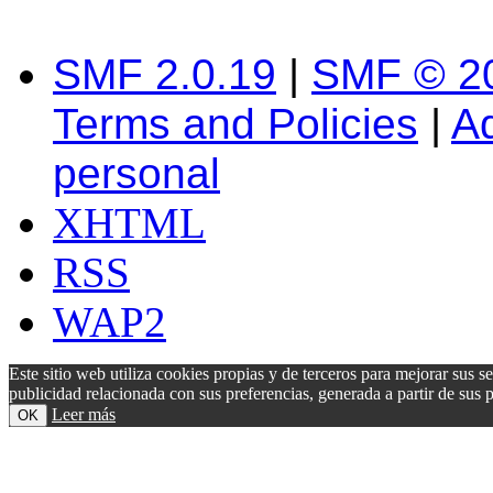
SMF 2.0.19
|
SMF © 2
Terms and Policies
|
A
personal
XHTML
RSS
WAP2
Este sitio web utiliza cookies propias y de terceros para mejorar sus s
publicidad relacionada con sus preferencias, generada a partir de su
Leer más
OK