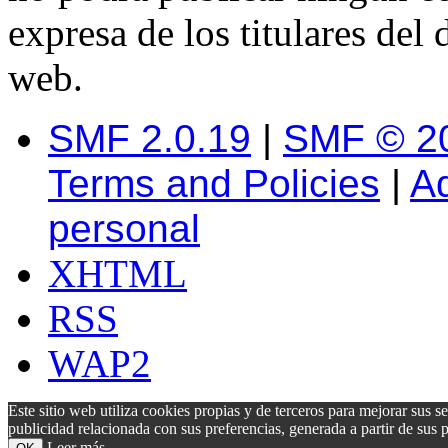
expresa de los titulares del 
web.
SMF 2.0.19
|
SMF © 2
Terms and Policies
|
A
personal
XHTML
RSS
WAP2
Este sitio web utiliza cookies propias y de terceros para mejorar sus s
publicidad relacionada con sus preferencias, generada a partir de su
Leer más