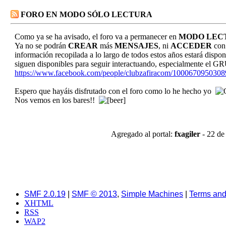
FORO EN MODO SÓLO LECTURA
Como ya se ha avisado, el foro va a permanecer en
MODO LEC
Ya no se podrán
CREAR
más
MENSAJES
, ni
ACCEDER
con 
información recopilada a lo largo de todos estos años estará dispo
siguen disponibles para seguir interactuando, especialmente
https://www.facebook.com/people/clubzafiracom/100067095030
Espero que hayáis disfrutado con el foro como lo he hecho yo
Nos vemos en los bares!!
Agregado al portal:
fxagiler
- 22 de
SMF 2.0.19
|
SMF © 2013
,
Simple Machines
|
Terms and
XHTML
RSS
WAP2