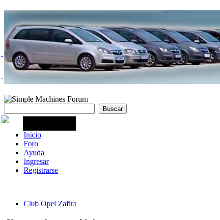
Inicio
Foro
Ayuda
Ingresar
Registrarse
Club Opel Zafira