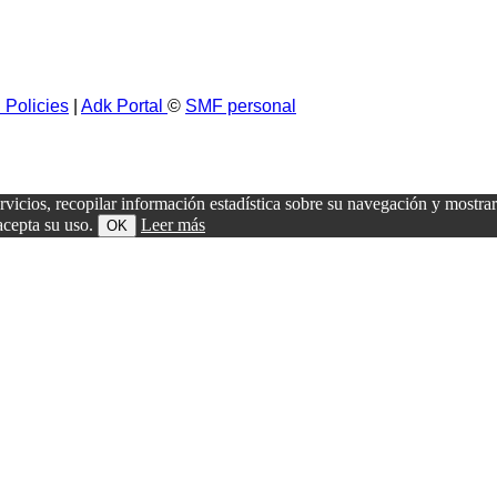
 Policies
|
Adk Portal
©
SMF personal
ervicios, recopilar información estadística sobre su navegación y mostra
acepta su uso.
Leer más
OK