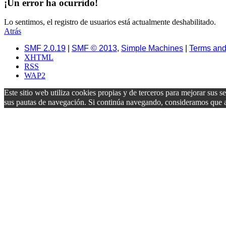
¡Un error ha ocurrido!
Lo sentimos, el registro de usuarios está actualmente deshabilitado.
Atrás
SMF 2.0.19
|
SMF © 2013
,
Simple Machines
|
Terms and
XHTML
RSS
WAP2
Este sitio web utiliza cookies propias y de terceros para mejorar sus s
sus pautas de navegación. Si continúa navegando, consideramos que 