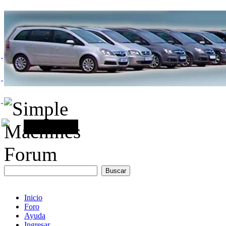
Inicio
Foro
Ayuda
Ingresar