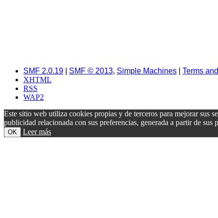
SMF 2.0.19
|
SMF © 2013
,
Simple Machines
|
Terms and
XHTML
RSS
WAP2
Este sitio web utiliza cookies propias y de terceros para mejorar sus s
publicidad relacionada con sus preferencias, generada a partir de su
Leer más
OK