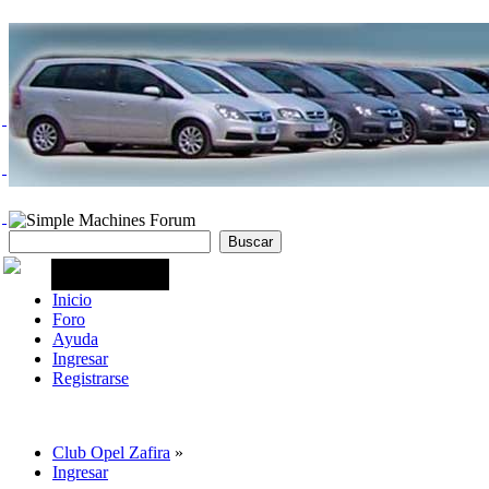
Inicio
Foro
Ayuda
Ingresar
Registrarse
Club Opel Zafira
»
Ingresar