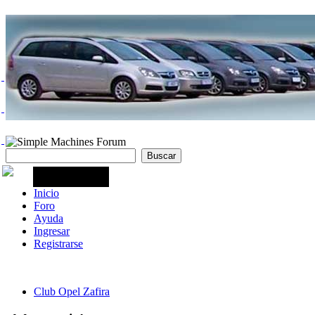
Inicio
Foro
Ayuda
Ingresar
Registrarse
Club Opel Zafira