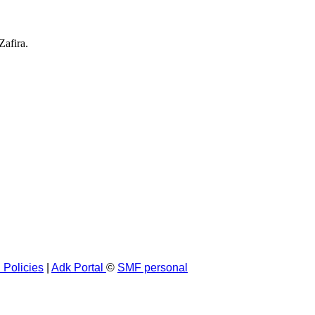
afira.
 Policies
|
Adk Portal
©
SMF personal