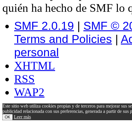
quién ha hecho de SMF lo q
SMF 2.0.19
|
SMF © 2
Terms and Policies
|
A
personal
XHTML
RSS
WAP2
Este sitio web utiliza cookies propias y de terceros para mejorar sus s
publicidad relacionada con sus preferencias, generada a partir de su
Leer más
OK