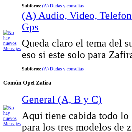
Subforos
:
(A) Dudas y consultas
(A) Audio, Video, Telefon
Gps
Queda claro el tema del s
eso si este solo para Zafir
Subforos
:
(A) Dudas y consultas
Común Opel Zafira
General (A, B y C)
Aqui tiene cabida todo lo
para los tres modelos de z