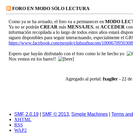
FORO EN MODO SÓLO LECTURA
Como ya se ha avisado, el foro va a permanecer en
MODO LEC
Ya no se podrán
CREAR
más
MENSAJES
, ni
ACCEDER
con 
información recopilada a lo largo de todos estos años estará dispo
siguen disponibles para seguir interactuando, especialmente
https://www.facebook.com/people/clubzafiracom/100067095030
Espero que hayáis disfrutado con el foro como lo he hecho yo
Nos vemos en los bares!!
Agregado al portal:
fxagiler
- 22 de
SMF 2.0.19
|
SMF © 2013
,
Simple Machines
|
Terms and
XHTML
RSS
WAP2