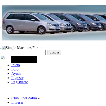
Inicio
Foro
Ayuda
Ingresar
Registrarse
Club Opel Zafira
»
Ingresar