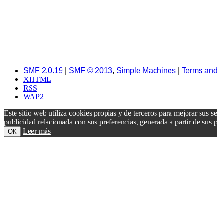
SMF 2.0.19
|
SMF © 2013
,
Simple Machines
|
Terms and
XHTML
RSS
WAP2
Este sitio web utiliza cookies propias y de terceros para mejorar sus s
publicidad relacionada con sus preferencias, generada a partir de su
Leer más
OK