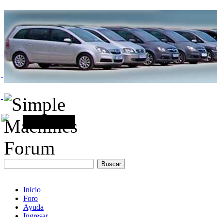
Inicio
Foro
Ayuda
Ingresar