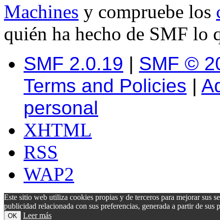
Machines
y compruebe los
quién ha hecho de SMF lo q
SMF 2.0.19
|
SMF © 2
Terms and Policies
|
A
personal
XHTML
RSS
WAP2
Este sitio web utiliza cookies propias y de terceros para mejorar sus s
publicidad relacionada con sus preferencias, generada a partir de su
Leer más
OK