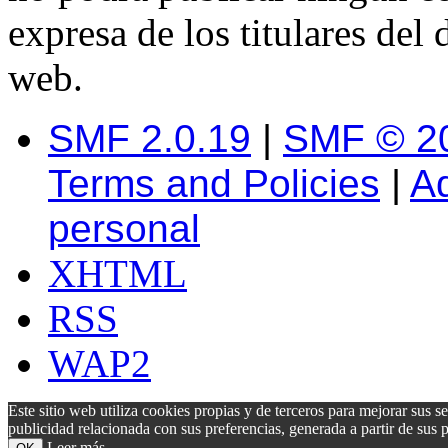
expresa de los titulares del 
web.
SMF 2.0.19
|
SMF © 2
Terms and Policies
|
A
personal
XHTML
RSS
WAP2
Este sitio web utiliza cookies propias y de terceros para mejorar sus s
publicidad relacionada con sus preferencias, generada a partir de su
Leer más