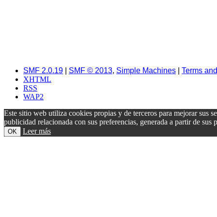
SMF 2.0.19
|
SMF © 2013
,
Simple Machines
|
Terms and
XHTML
RSS
WAP2
Este sitio web utiliza cookies propias y de terceros para mejorar sus s
publicidad relacionada con sus preferencias, generada a partir de su
Leer más
OK