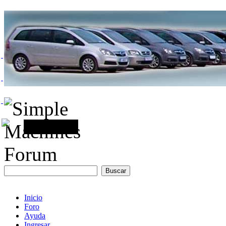
Inicio
Foro
Ayuda
Ingresar