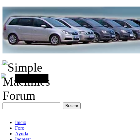
Inicio
Foro
Ayuda
Ingresar