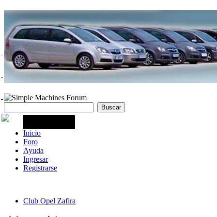
Inicio
Foro
Ayuda
Ingresar
Registrarse
Club Opel Zafira