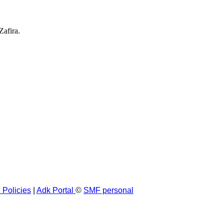
afira.
 Policies
|
Adk Portal
©
SMF personal