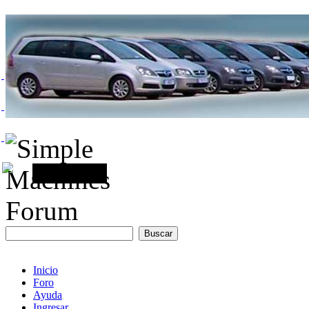
Inicio
Foro
Ayuda
Ingresar