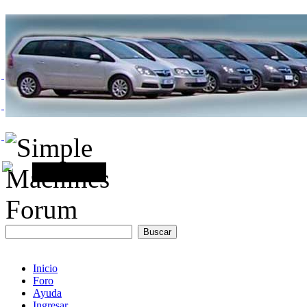
Inicio
Foro
Ayuda
Ingresar