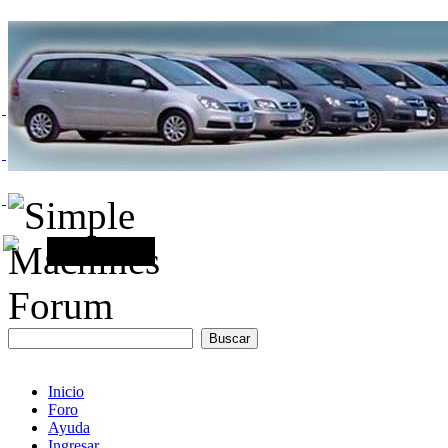
Inicio
Foro
Ayuda
Ingresar